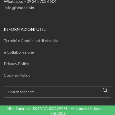
Whatsapp: +39 345 702 6604
info@biodea.bio
INFORMAZIONI UTILI
T
ermini e Condizioni di Vendita
e Collaborazione
Privacy Policy
Cookies Policy
Bio-Esperia srl
2021 P. IVA: 03791290541 - via signorelli 3, Umbertide
(PG) 06019