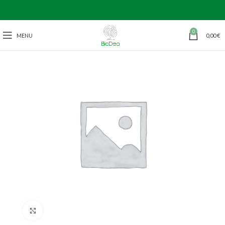
0
MENU
0,00
€
Click to enlarge