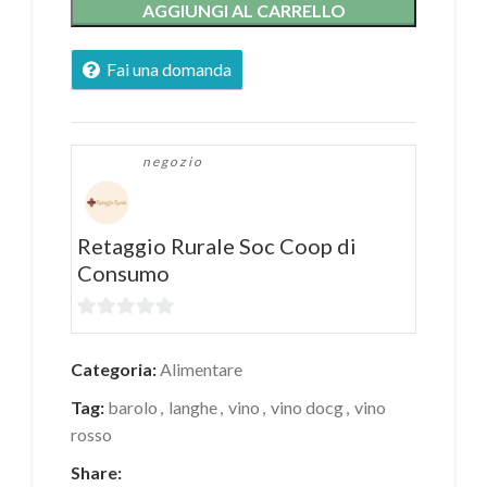
AGGIUNGI AL CARRELLO
Fai una domanda
negozio
Retaggio Rurale Soc Coop di
Consumo
0
su
Categoria:
Alimentare
5
Tag:
barolo
,
langhe
,
vino
,
vino docg
,
vino
rosso
Share: