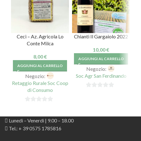
Ceci – Az. Agricola Lo
Chianti Il Gargaiolo 2022
Fa
Conte Milca
Ag
10,00
€
8,00
€
AGGIUNGI AL CARRELLO
AGGIUNGI AL CARRELLO
Negozio:
Soc Agr San Ferdinando
Negozio:
Retaggio Rurale Soc Coop
Ret
di Consumo
0
su
0
5
su
Lunedì – Venerdì | 9.00 – 18.00
5
Tel.: + 39 0575 1785816