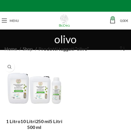
0
MENU
0,00
€
olivo
Home
Shop
Prodotti taggati “olivo”
1 Litro
10 Litri
250 ml
5 Litri
500 ml